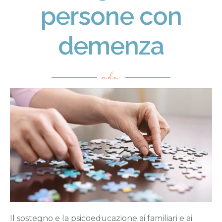
Sostegno e psicoeducazione a familiari e caregiver di
persone con
persone con demenza
Progettazione e conduzione training di stimolazione e
demenza
riabilitazione cognitiva per demenze alzheimer e ictus
Valutazione neuropsicologica
Fobie
Realtà Virtuale
Il sostegno e la psicoeducazione ai familiari e ai